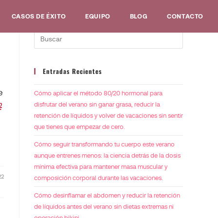
CASOS DE ÉXITO
EQUIPO
BLOG
CONTACTO
Entradas Recientes
e
Cómo aplicar el método 80/20 hormonal para
disfrutar del verano sin ganar grasa, reducir la
retención de líquidos y volver de vacaciones sin sentir
que tienes que empezar de cero.
Cómo seguir transformando tu cuerpo este verano
aunque entrenes menos: la ciencia detrás de la dosis
mínima efectiva para mantener masa muscular y
22
composición corporal durante las vacaciones.
Cómo desinflamar el abdomen y reducir la retención
de líquidos antes del verano sin dietas extremas ni
operación bikini.