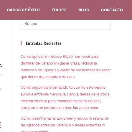
CASOS DE ÉXITO
EQUIPO
BLOG
CONTACTO
Entradas Recientes
Cómo aplicar el método 80/20 hormonal para
disfrutar del verano sin ganar grasa, reducir la
ro
retención de líquidos y volver de vacaciones sin sentir
s…
que tienes que empezar de cero.
Cómo seguir transformando tu cuerpo este verano
23
aunque entrenes menos: la ciencia detrás de la dosis
mínima efectiva para mantener masa muscular y
composición corporal durante las vacaciones.
Cómo desinflamar el abdomen y reducir la retención
E
de líquidos antes del verano sin dietas extremas ni
operación bikini.