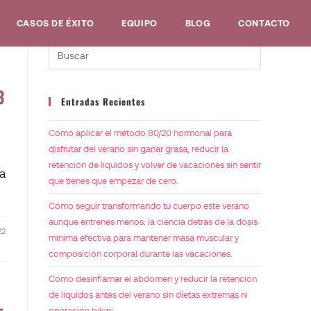
CASOS DE ÉXITO
EQUIPO
BLOG
CONTACTO
3
Entradas Recientes
Cómo aplicar el método 80/20 hormonal para
disfrutar del verano sin ganar grasa, reducir la
retención de líquidos y volver de vacaciones sin sentir
ra
que tienes que empezar de cero.
Cómo seguir transformando tu cuerpo este verano
aunque entrenes menos: la ciencia detrás de la dosis
22
mínima efectiva para mantener masa muscular y
composición corporal durante las vacaciones.
Cómo desinflamar el abdomen y reducir la retención
de líquidos antes del verano sin dietas extremas ni
operación bikini.