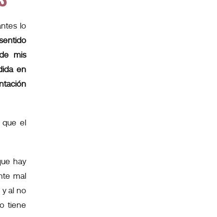
ntes lo
entido
 de mis
dida en
ntación
 que el
 que hay
nte mal
 y al no
o tiene