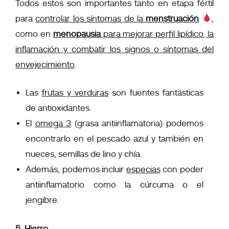
Todos estos son importantes tanto en etapa fértil
para
controlar los síntomas de la
menstruación
,
como
en
menopausia
para mejorar perfil lipídico
, la
inflamación y combatir los signos o síntomas del
envejecimiento
.
Las
frutas y verduras
son fuentes fantásticas
de antioxidantes.
El
omega 3
(grasa antiinflamatoria) podemos
encontrarlo en el pescado azul y también en
nueces, semillas de lino y chía.
Además, podemos incluir
especias
con poder
antiinflamatorio como la cúrcuma o el
jengibre.
5. Hierro