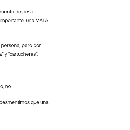
aumento de peso
s importante: una MALA
 persona, pero por
” y “cartucheras”.
o, no.
te desmentimos que una