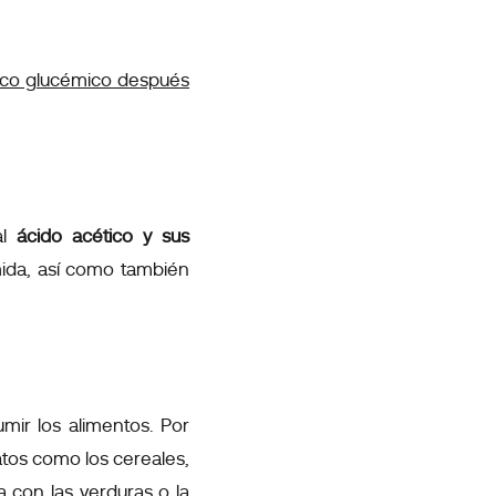
pico glucémico después
al
ácido acético y sus
mida, así como también
umir los alimentos. Por
tos como los cereales,
za
con las verduras o la