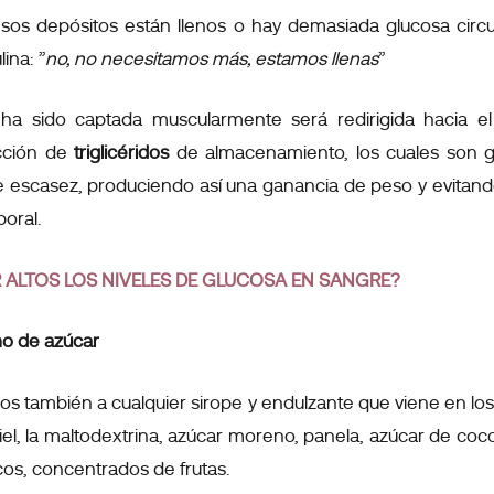
esos depósitos están llenos o hay demasiada glucosa circ
lina: ”
no, no necesitamos más, estamos llenas
”
a sido captada muscularmente será redirigida hacia e
cción de
triglicéridos
de almacenamiento, los cuales
son g
e escasez, produciendo así una ganancia de peso y evitan
poral.
 ALTOS LOS NIVELES DE GLUCOSA EN SANGRE?
mo de azúcar
os también a cualquier sirope y endulzante que viene en l
el, la maltodextrina, azúcar moreno, panela, azúcar de coco,
cos, concentrados de frutas.