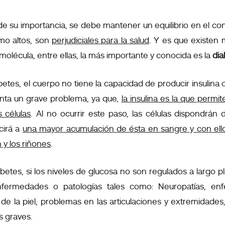
de su importancia, se debe mantener un equilibrio en el co
omo altos, son
perjudiciales para la salud
. Y es que existe
molécula, entre ellas, la más importante y conocida es la
dia
betes, el cuerpo no tiene la capacidad de producir insulina o
senta un grave problema, ya que,
la insulina es la que permi
s células
. Al no ocurrir este paso, las células dispondrá
cirá a
una mayor acumulación de ésta en sangre y con ell
 y los riñones
.
etes, si los niveles de glucosa no son regulados a largo p
nfermedades o patologías tales como: Neuropatías, enf
de la piel, problemas en las articulaciones y extremidade
s graves.