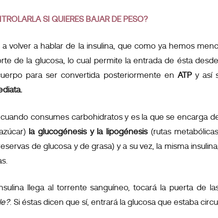
TROLARLA SI QUIERES BAJAR DE PESO?
a volver a hablar de la insulina, que como ya hemos men
te de la glucosa, lo cual permite la entrada de ésta desd
 cuerpo para ser convertida posteriormente en
ATP
y así
diata.
e cuando consumes carbohidratos y es la que se encarga d
azúcar)
la glucogénesis y la lipogénesis
(rutas metabólic
ervas de glucosa y de grasa) y a su vez, la misma insulina, 
as.
insulina llega al torrente sanguíneo, tocará la puerta de l
le?
. Si éstas dicen que sí, entrará la glucosa que estaba cir