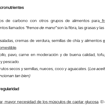
cronutrientes
os de carbono con otros grupos de alimentos para
fr
entos llamados
“frenos de mano”
son la fibra, las grasas y la
saladas, cremas de verdura, semillas de chía y alimentos
e
comestible
.
ollo, pavo, carne en moderación y de buena calidad, tofu
 y pescado.
rutos secos y semillas, nueces, coco y aguacates. (
Los aceit
uncionan tan bien)
regularidad
r, mayor necesidad de los músculos de captar glucosa
. E