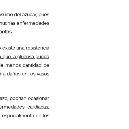
nsumo del azúcar, pues
n muchas enfermedades
betes.
 existe una resistencia
te que la glucosa pueda
n de menos cantidad de
o a daños en los vasos
lazo, podrían ocasionar
ermedades cardíacas,
s, especialmente en los