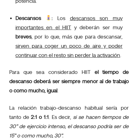
potencia.
Descansos
:
Los
descansos son muy
importantes en el HIIT
y deberán ser muy
breves
, por lo que, más que para descansar,
sirven para coger un poco de aire y poder
continuar con el resto sin perder la activación
.
Para que sea considerado HIIT
el tiempo de
descanso deberá ser siempre menor al de trabajo
o como mucho, igual
.
La relación trabajo-descanso habitual sería por
tanto de
2:1 o 1:1
. Es decir,
si se hacen tiempos de
30” de ejercicio intenso, el descanso podría ser de
15” o como mucho, 30”.