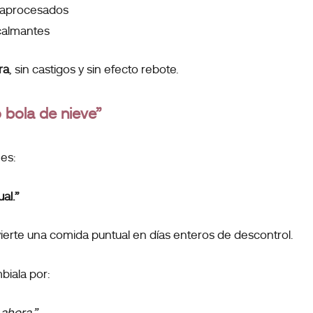
traprocesados
calmantes
ra
, sin castigos y sin efecto rebote.
to bola de nieve”
 es:
ual.”
erte una comida puntual en días enteros de descontrol.
iala por:
 ahora.”