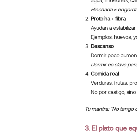
agua, infusiones, ca
Hinchada ≠ engorda
Proteína + fibra
Ayudan a estabilizar 
Ejemplos: huevos, yo
Descanso
Dormir poco aument
Dormir es clave para
Comida real
Verduras, frutas, pr
No por castigo, sino
Tu mantra: “No tengo q
3. El plato que equ