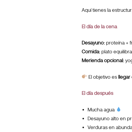
Aquí tienes la estruct
El día de la cena
Desayuno:
proteína + f
Comida:
plato equilibr
Merienda opcional:
yog
El objetivo es
llega
El día después
Mucha agua
Desayuno alto en p
Verduras en abunda