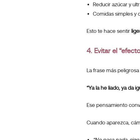
Reducir azúcar y ul
Comidas simples y 
Esto te hace sentir
lige
4. Evitar el “efec
La frase más peligrosa
“Ya la he liado, ya da ig
Ese pensamiento convi
Cuando aparezca, cámb
“No pasa nada, sigo