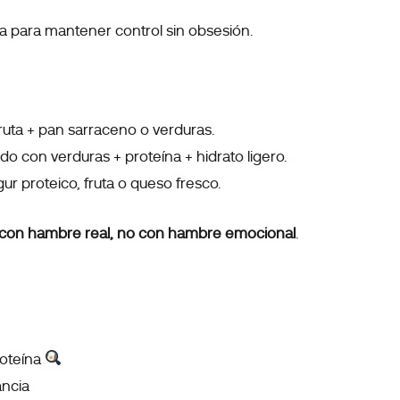
ura para mantener control sin obsesión.
ruta + pan sarraceno o verduras.
ado con verduras + proteína + hidrato ligero.
ur proteico, fruta o queso fresco.
r con hambre real, no con hambre emocional
.
roteína
ncia