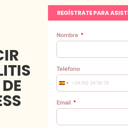
REGÍSTRATE PARA ASIST
Nombre
IR
ITIS
Teléfono
 DE
S
ESS
p
Email
a
i
n