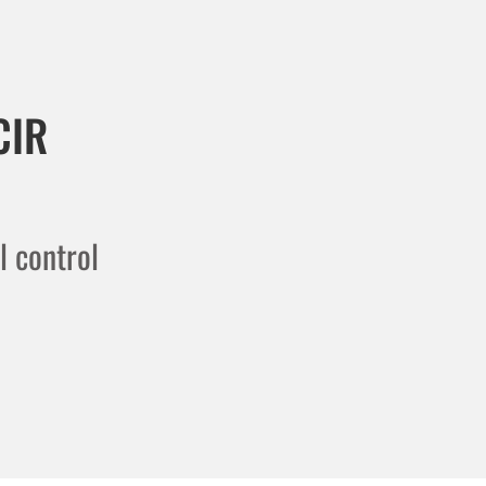
CIR
l control