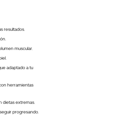
s resultados.
ión.
volumen muscular.
iel.
oque adaptado a tu
 con herramientas
n dietas extremas.
 seguir progresando.